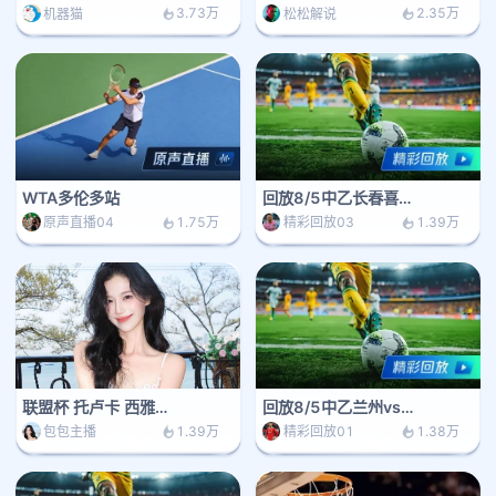
3.73万
2.35万
机器猫
松松解说
WTA多伦多站
回放8/5中乙长春喜都vs大连英博
1.75万
1.39万
原声直播04
精彩回放03
联盟杯 托卢卡 西雅图海湾人
回放8/5中乙兰州vs北京
1.39万
1.38万
包包主播
精彩回放01