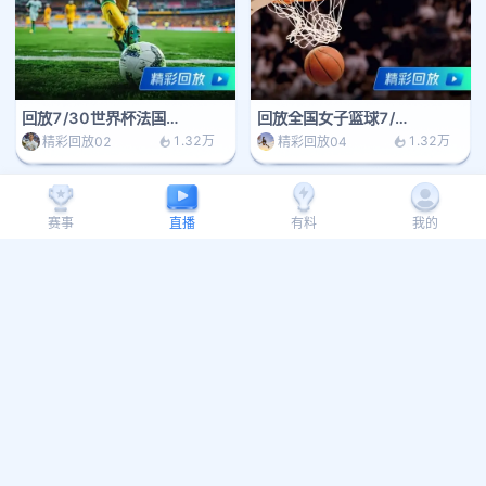
回放7/30世界杯法国vs英格兰
回放全国女子篮球7/28山东vs新疆
1.32万
1.32万
精彩回放02
精彩回放04
赛事
直播
有料
我的
回放7/19NBA勇士vs湖人
回放8/5中乙上海海港vs山西
1.32万
1.32万
精彩回放05
精彩回放07