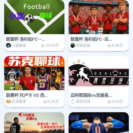
联盟杯 洛杉矶FC--瓜达拉哈拉
联盟杯 洛杉矶FC-瓜达拉哈拉
10.94万
9.98万
小富聊球
阿财说球
联赛杯 托卢卡 VS 西雅图海湾人
迈阿密国际vs圣路易斯竞技
9.35万
9.04万
苏克聊球
真实足球