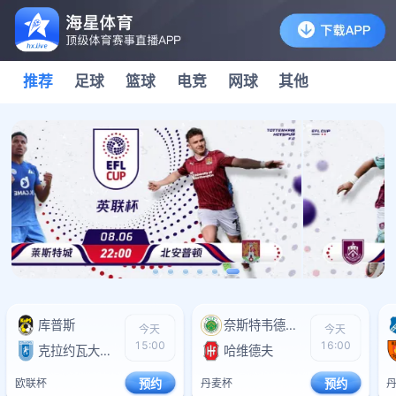
推荐
足球
篮球
电竞
网球
其他
库普斯
0
奈斯特韦德BK
0
今天
今天
15:00
16:00
克拉约瓦大学
0
哈维德夫
0
欧联杯
预约
丹麦杯
预约