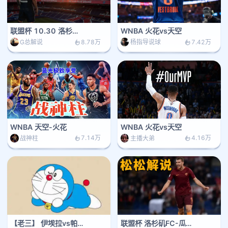
联盟杯 10.30 洛杉矶FC vs 瓜达拉哈拉
WNBA 火花vs天空
8.78万
7.42万
G总解说
杨指导说球
WNBA 天空-火花
WNBA 火花vs天空
7.14万
4.16万
战神柱
主播大弟
【老三】 伊埃拉vs帕克斯
联盟杯 洛杉矶FC-瓜达拉哈拉