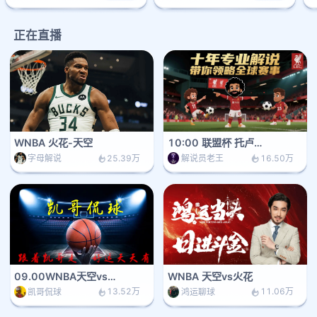
正在直播
WNBA 火花-天空
10:00 联盟杯 托卢卡-西雅图海湾人
25.39万
16.50万
字母解说
解说员老王
09.00WNBA天空vs火花
WNBA 天空vs火花
13.52万
11.06万
凯哥侃球
鸿运聊球