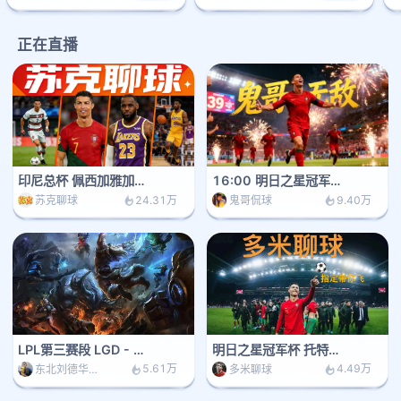
正在直播
印尼总杯 佩西加雅加达 VS 阿雷马
16:00 明日之星冠军杯 托特纳姆热刺U17--葡萄牙
24.31万
9.40万
苏克聊球
鬼哥侃球
LPL第三赛段 LGD - TT
明日之星冠军杯 托特纳姆热刺U17--葡萄牙体育U17
5.61万
4.49万
东北刘德华推单
多米聊球