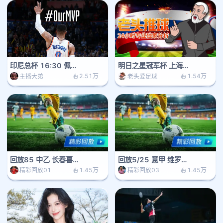
印尼总杯 16:30 佩西加雅加达 - 阿雷马
明日之星冠军杯 上海U17--河床U17
2.51万
1.54万
主播大弟
老头爱足球
回放85 中乙 长春喜都 vs 大连英博B
回放5/25 意甲 维罗纳 vs 罗马
1.45万
1.45万
精彩回放01
精彩回放03