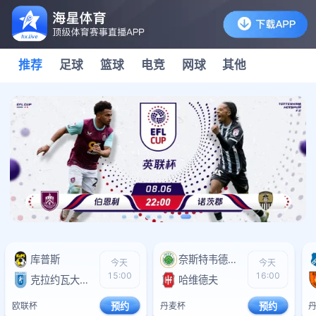
推荐
足球
篮球
电竞
网球
其他
库普斯
0
奈斯特韦德BK
0
今天
今天
15:00
16:00
克拉约瓦大学
0
哈维德夫
0
欧联杯
预约
丹麦杯
预约