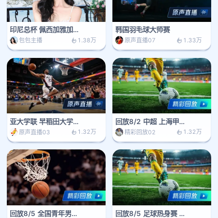
印尼总杯 佩西加雅加达 VS 阿雷马
韩国羽毛球大师赛
1.38万
1.33万
包包主播
原声直播07
亚大学联 早稻田大学 vs高丽大学
回放8/2 中超 上海申花 vs 辽宁铁人
1.32万
1.32万
原声直播03
精彩回放02
回放8/5 全国青年男篮 新疆广汇 vs 上海久事
回放8/5 足球热身赛 曼城 vs K联赛全明星