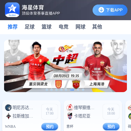
推荐
足球
篮球
电竞
网球
其他
明尼苏达山猫
0
维琴察维尔图斯
0
今天
今天
17:00
18:00
拉斯维加斯王牌
0
卡塔尼亚
0
WNBA
预约
意杯
预约