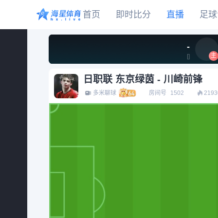
首页
即时比分
直播
足球
-
CBA
DOTA2
欧冠
NBA
足球
足球推荐
头条
足球资料库
比分
主
[
]
WNBA
LOL
英超
CBA
篮球
篮球推荐
社区
篮球资料库
比分
NCAA
CSGO
意甲
WNBA
日职联 东京绿茵 - 川崎前锋
KOG
德甲
NCAA
网球
有料专家
比分
多米聊球
房间号
1502
2193
西甲
法甲
棒球
比分
电竞
比分