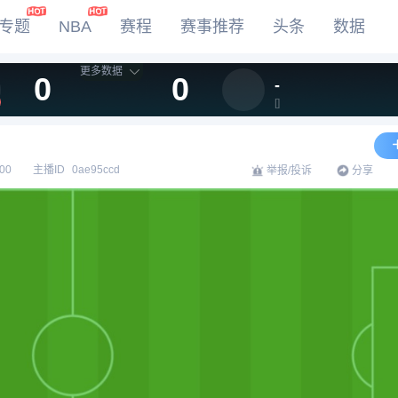
专题
NBA
赛程
赛事推荐
头条
数据
更多数据
0
0
-
DOTA2
[
]
LOL
CSGO
KOG
00
主播ID
0ae95ccd
分享
举报/投诉