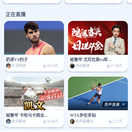
正在直播
奶茶VS约子
秘鲁甲 尤尼杜斯vs库斯科
大卫网球
鸿运聊球
18.14万
17.46万
秘鲁甲 卡哈马卡商业联vs库斯科
WTA多伦多站
凯文聊球
原声直播04
16.84万
1.51万