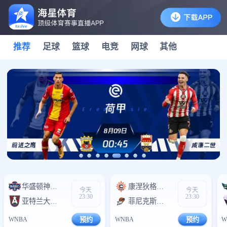
推荐
足球
篮球
电竞
网球
其他
华盛顿神秘人
0
康涅狄格太阳
0
今天
今天
23:30
23:30
亚特兰大梦想
0
菲尼克斯水星
0
WNBA
预约
WNBA
预约
W